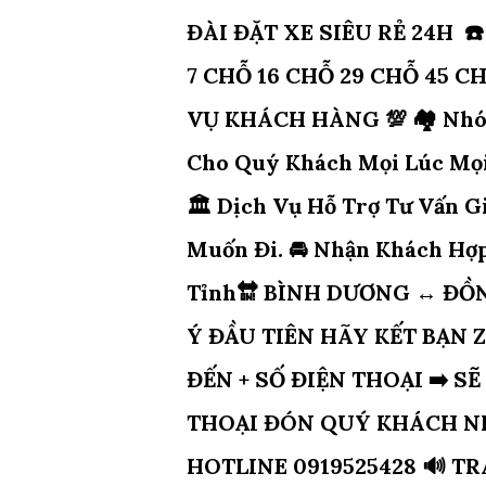
ĐÀI ĐẶT XE SIÊU RẺ 24H ☎️
7 CHỖ 16 CHỖ 29 CHỖ 45 
VỤ KHÁCH HÀNG 💯 🏘 Nhóm
Cho Quý Khách Mọi Lúc Mọi
🏛 Dịch Vụ Hỗ Trợ Tư Vấn 
Muốn Đi. 🚘 Nhận Khách Hợ
Tỉnh🔛 BÌNH DƯƠNG ↔️ ĐỒN
Ý ĐẦU TIÊN HÃY KẾT BẠN Z
ĐẾN + SỐ ĐIỆN THOẠI ➡️ S
THOẠI ĐÓN QUÝ KHÁCH NHA
HOTLINE 0919525428 🔊 