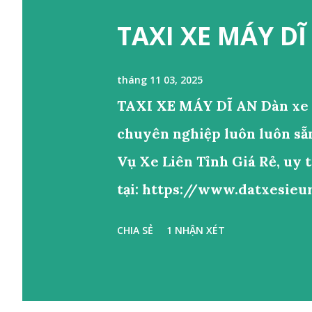
TAXI XE MÁY DĨ
tháng 11 03, 2025
TAXI XE MÁY DĨ AN Dàn xe c
chuyên nghiệp luôn luôn sẵ
Vụ Xe Liên Tỉnh Giá Rẻ, uy 
tại: https://www.datxesieur
quý khách. Quý khách có nhu
CHIA SẺ
1 NHẬN XÉT
0919525428. Để được p
DĨ AN Đặt Xe Liên hệ ☎️ : 
24H ☎️ 0919525428 ☎️ DỊCH