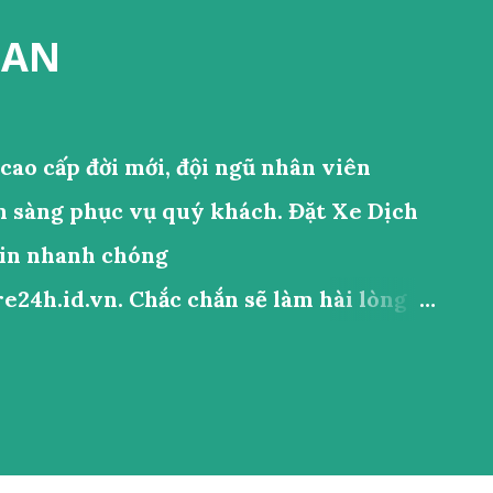
 AN
ao cấp đời mới, đội ngũ nhân viên
n sàng phục vụ quý khách. Đặt Xe Dịch
tin nhanh chóng
e24h.id.vn. Chắc chắn sẽ làm hài lòng
 cầu vui lòng gọi điện đến số
hục vụ nhanh nhất TAXI XE MÁY
0919525428 TỔNG ĐÀI ĐẶT XE SIÊU RẺ
 VỤ XE MÁY , TAXI 4 CHỖ, 7 CHỖ 16 CHỖ