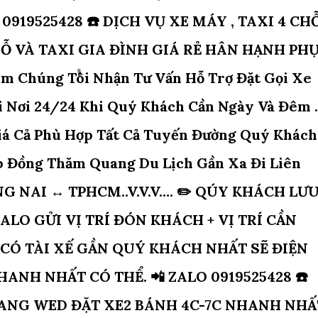
 0919525428 ☎️ DỊCH VỤ XE MÁY , TAXI 4 CHỖ
CHỖ VÀ TAXI GIA ĐÌNH GIÁ RẺ HÂN HẠNH PH
 Chúng Tôi Nhận Tư Vấn Hỗ Trợ Đặt Gọi Xe
 Nơi 24/24 Khi Quý Khách Cần Ngày Và Đêm .
Giá Cả Phù Hợp Tất Cả Tuyến Đường Quý Khách
p Đồng Thăm Quang Du Lịch Gần Xa Đi Liên
G NAI ↔️ TPHCM..V.V.V…. ✏️ QÚY KHÁCH LƯ
ALO GỬI VỊ TRÍ ĐÓN KHÁCH + VỊ TRÍ CẦN
Ẽ CÓ TÀI XẾ GẦN QUÝ KHÁCH NHẤT SẼ ĐIỆN
NH NHẤT CÓ THỂ. 📲 ZALO 0919525428 ☎️
TRANG WED ĐẶT XE2 BÁNH 4C-7C NHANH NHẤ