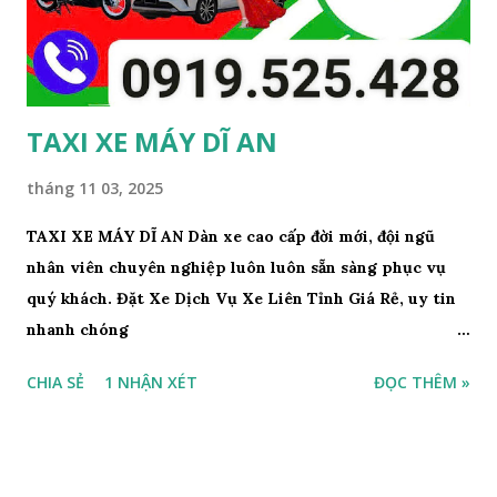
TAXI XE MÁY DĨ AN
tháng 11 03, 2025
TAXI XE MÁY DĨ AN Dàn xe cao cấp đời mới, đội ngũ
nhân viên chuyên nghiệp luôn luôn sẵn sàng phục vụ
quý khách. Đặt Xe Dịch Vụ Xe Liên Tỉnh Giá Rẻ, uy tin
nhanh chóng
tại: https://www.datxesieure24h.id.vn. Chắc chắn sẽ
CHIA SẺ
1 NHẬN XÉT
ĐỌC THÊM »
làm hài lòng quý khách. Quý khách có nhu cầu vui lòng
gọi điện đến số 0919525428. Để được phục vụ nhanh
nhất TAXI XE MÁY DĨ AN Đặt Xe Liên hệ ☎️ :
0919525428 TỔNG ĐÀI ĐẶT XE SIÊU RẺ 24H