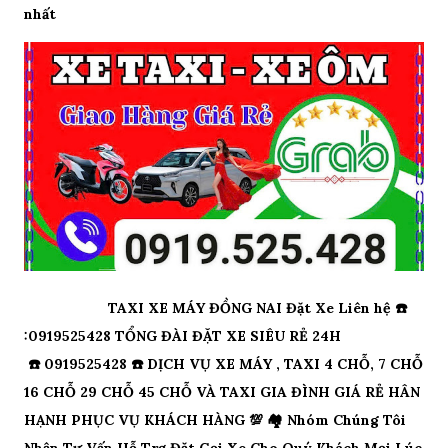
nhất
TAXI XE MÁY ĐỒNG NAI Đặt Xe Liên hệ ☎️
:0919525428 TỔNG ĐÀI ĐẶT XE SIÊU RẺ 24H
☎️ 0919525428 ☎️ DỊCH VỤ XE MÁY , TAXI 4 CHỖ, 7 CHỖ
16 CHỖ 29 CHỖ 45 CHỖ VÀ TAXI GIA ĐÌNH GIÁ RẺ HÂN
HẠNH PHỤC VỤ KHÁCH HÀNG 💯 🏘 Nhóm Chúng Tôi