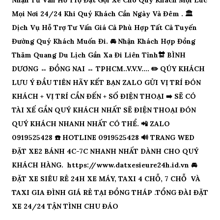
Nhận Tư Vấn Hỗ Trợ Đặt Gọi Xe Cho Quý Khách Mọi Lúc
Mọi Nơi 24/24 Khi Quý Khách Cần Ngày Và Đêm . 🏛
Dịch Vụ Hỗ Trợ Tư Vấn Giá Cả Phù Hợp Tất Cả Tuyến
Đường Quý Khách Muốn Đi. 🚘 Nhận Khách Hợp Đồng
Thăm Quang Du Lịch Gần Xa Đi Liên Tỉnh🔛 BÌNH
DƯƠNG ↔️ ĐỒNG NAI ↔️ TPHCM..V.V.V…. ✏️ QÚY KHÁCH
LƯU Ý ĐẦU TIÊN HÃY KẾT BẠN ZALO GỬI VỊ TRÍ ĐÓN
KHÁCH + VỊ TRÍ CẦN ĐẾN + SỐ ĐIỆN THOẠI ➡️ SẼ CÓ
TÀI XẾ GẦN QUÝ KHÁCH NHẤT SẼ ĐIỆN THOẠI ĐÓN
QUÝ KHÁCH NHANH NHẤT CÓ THỂ. 📲 ZALO
0919525428 ☎️ HOTLINE 0919525428 🔊 TRANG WED
ĐẶT XE2 BÁNH 4C-7C NHANH NHẤT DÀNH CHO QUÝ
KHÁCH HÀNG. https://www.datxesieure24h.id.vn 🚘
ĐẶT XE SIÊU RẺ 24H XE MÁY, TAXI 4 CHỖ, 7 CHỖ VÀ
TAXI GIA ĐÌNH GIÁ RẺ TẠI ĐỒNG THÁP .TỔNG ĐÀI ĐẶT
XE 24/24 TẬN TÌNH CHU ĐÁO