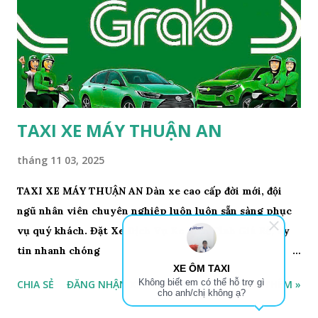
TAXI XE MÁY THUẬN AN
tháng 11 03, 2025
TAXI XE MÁY THUẬN AN Dàn xe cao cấp đời mới, đội
ngũ nhân viên chuyên nghiệp luôn luôn sẵn sàng phục
vụ quý khách. Đặt Xe Dịch Vụ Xe Liên Tỉnh Giá Rẻ, uy
tin nhanh chóng
XE ÔM TAXI
tại: https://www.datxesieure24h.id.vn. Chắc chắn sẽ
Không biết em có thể hỗ trợ gì
CHIA SẺ
ĐĂNG NHẬN XÉT
ĐỌC THÊM »
làm hài lòng quý khách. Quý khách có nhu cầu vui lòng
cho anh/chị không ạ?
gọi điện đến số 0919525428. Để được phục vụ nhanh