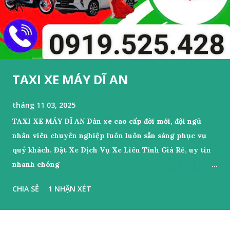
TAXI XE MÁY DĨ AN
tháng 11 03, 2025
TAXI XE MÁY DĨ AN Dàn xe cao cấp đời mới, đội ngũ
nhân viên chuyên nghiệp luôn luôn sẵn sàng phục vụ
quý khách. Đặt Xe Dịch Vụ Xe Liên Tỉnh Giá Rẻ, uy tin
nhanh chóng
tại: https://www.datxesieure24h.id.vn. Chắc chắn sẽ
CHIA SẺ
1 NHẬN XÉT
làm hài lòng quý khách. Quý khách có nhu cầu vui lòng
gọi điện đến số 0919525428. Để được phục vụ nhanh
nhất TAXI XE MÁY DĨ AN Đặt Xe Liên hệ ☎️ :