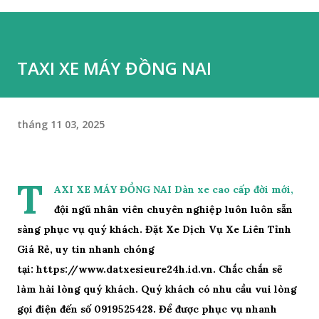
0919525428 TỔNG ĐÀI ĐẶT XE SIÊU RẺ 24H
☎️ 0919525428 ☎️ DỊCH VỤ XE MÁY , TAXI 4 CHỖ, 7 CHỖ
16 CHỖ 29 CHỖ 45 CHỖ VÀ TAXI GIA ĐÌNH GIÁ RẺ HÂN
TAXI XE MÁY ĐỒNG NAI
HẠNH PHỤC VỤ KHÁCH HÀNG 💯 🏘 Nhóm Chúng Tôi
Nhận Tư Vấn Hỗ Trợ Đặt Gọi Xe Cho Quý Khách Mọi Lúc
Mọi Nơi 24/24 Khi Quý Khách Cần Ngày Và Đêm . 🏛
tháng 11 03, 2025
Dịch Vụ Hỗ Trợ Tư Vấn Giá Cả Phù Hợp Tất Cả Tuyến
Đường Quý Khách Muốn Đi. 🚘 Nhận Khách Hợp Đồng
Thăm Quang Du Lịch Gần Xa Đi Liên Tỉnh🔛 BÌNH
T
DƯƠNG ↔️ ĐỒNG NAI ↔️ TPHCM..V.V.V…. ✏️ QÚY KHÁCH
AXI XE MÁY ĐỒNG NAI Dàn xe cao cấp đời mới,
LƯU Ý ĐẦU TIÊN HÃY KẾT BẠN ZALO GỬI VỊ TRÍ ĐÓN
đội ngũ nhân viên chuyên nghiệp luôn luôn sẵn
KHÁCH + VỊ TRÍ CẦN ĐẾN + SỐ ĐIỆN THOẠI ➡️ SẼ CÓ
sàng phục vụ quý khách. Đặt Xe Dịch Vụ Xe Liên Tỉnh
TÀI XẾ GẦN QUÝ ...
Giá Rẻ, uy tin nhanh chóng
tại: https://www.datxesieure24h.id.vn. Chắc chắn sẽ
làm hài lòng quý khách. Quý khách có nhu cầu vui lòng
gọi điện đến số 0919525428. Để được phục vụ nhanh